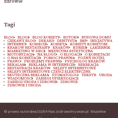
zdrowie
Tagi
BLOG
BLOGI
BLOG KOBIETY
BOTOKS
BUDOWA DOMU
CIEKAWY BLOG
DEKARZ
DENTYSTA
IMP
INICJATYWA
INTERNET
KOBIECIE
KOBIETA
KOBIETY KOBIETOM
KRAKOW RESTAURANT
KRAKÓW
KURIER
LAKIERNIK
MARKETING W SIECI
MEDYCYNA ESTETYCZNA
MOTORYZACJA
NA BLOGU
O BLOGACH
O KOBIETACH
O NAS KOBIETACH
POMOC PRAWNA
POZNŃ HOTEL
PRAWO
PROBLEMY PRAWNE
PSYCHOLOG KRAKÓW
REKALAM
REKLAMA W INTERNECIE
REKREACJA
RESTAURACJA KRAKÓW
SKLEPY INTERNETOWE
SKLEPY INTERNETOWE CZEŚCI ELEKTRYCZNE
SKUTECZNA REKLAMA
STOMATOLOG
TEKSTY
URODA
WIADOMOSCI
ZABIEGI UPIEKSZAJACE
ZABIEGI URODA I ZDROWIE
ZDROWIE
ZDROWIE I URODA
© prawa autorskie2026
https://zdrowotny.waw.pl
. Wszelkie