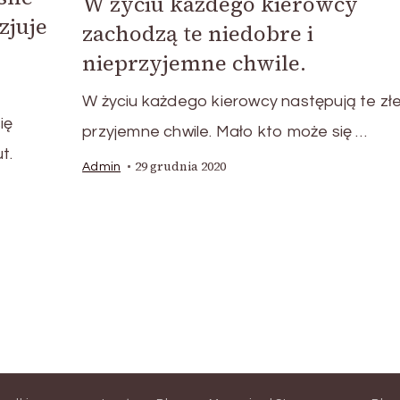
W życiu każdego kierowcy
zjuje
zachodzą te niedobre i
nieprzyjemne chwile.
W życiu każdego kierowcy następują te złe 
ię
przyjemne chwile. Mało kto może się …
t.
29 grudnia 2020
Admin