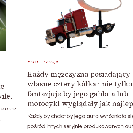
MOTORYZACJA
Każdy mężczyzna posiadający
własne cztery kółka i nie tylko 
te
fantazjuje by jego gablota lub
ile.
motocykl wyglądały jak najlepi
łe oraz
Każdy by chciał by jego auto wyróżniało si
…
pośród innych seryjnie produkowanych aut