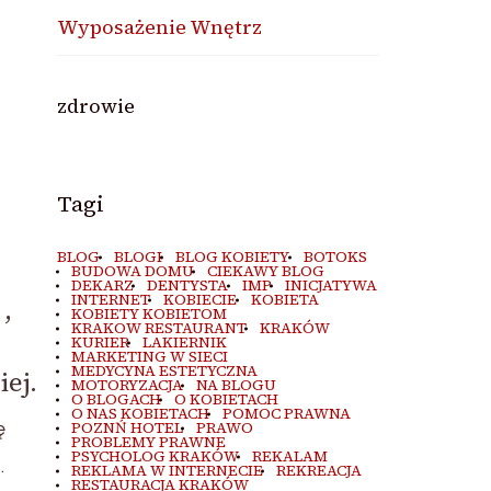
Wyposażenie Wnętrz
zdrowie
Tagi
BLOG
BLOGI
BLOG KOBIETY
BOTOKS
BUDOWA DOMU
CIEKAWY BLOG
DEKARZ
DENTYSTA
IMP
INICJATYWA
INTERNET
KOBIECIE
KOBIETA
,
KOBIETY KOBIETOM
KRAKOW RESTAURANT
KRAKÓW
KURIER
LAKIERNIK
MARKETING W SIECI
MEDYCYNA ESTETYCZNA
ej.
MOTORYZACJA
NA BLOGU
O BLOGACH
O KOBIETACH
O NAS KOBIETACH
POMOC PRAWNA
POZNŃ HOTEL
PRAWO
ę
PROBLEMY PRAWNE
PSYCHOLOG KRAKÓW
REKALAM
.
REKLAMA W INTERNECIE
REKREACJA
RESTAURACJA KRAKÓW