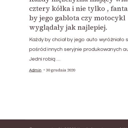
cztery kółka i nie tylko , fanta
by jego gablota czy motocykl
wyglądały jak najlepiej.
Każdy by chciał by jego auto wyróżniało s
pośród innych seryjnie produkowanych au
Jedni robią …
30 grudnia 2020
Admin