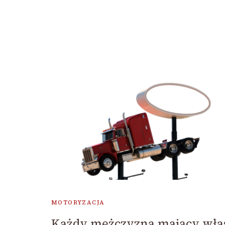
MOTORYZACJA
Każdy mężczyzna mający wła