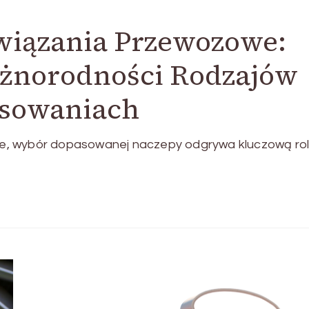
wiązania Przewozowe:
żnorodności Rodzajów
osowaniach
e, wybór dopasowanej naczepy odgrywa kluczową ro