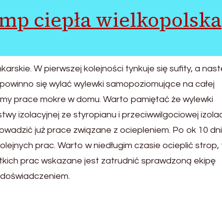
mp ciepła wielkopolska
skie. W pierwszej kolejności tynkuje się sufity, a nas
w powinno się wylać wylewki samopoziomujące na całej
zymy prace mokre w domu. Warto pamiętać że wylewki
 izolacyjnej ze styropianu i przeciwwilgociowej izolac
owadzić już prace związane z ociepleniem. Po ok 10 dn
lejnych prac. Warto w niedługim czasie ocieplić strop, 
stkich prac wskazane jest zatrudnić sprawdzoną ekipę
i doświadczeniem.