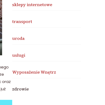
sklepy internetowe
transport
uroda
usługi
snego
Wyposażenie Wnętrz
ze
c oraz
zdrowie
już