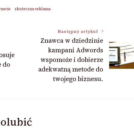
rnecie
skuteczna reklama
Następny artykuł
Znawca w dziedzinie
kampani Adwords
osuje
wspomoże i dobierze
e do
adekwatną metode do
twojego biznesu.
olubić