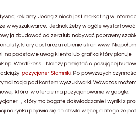
wnej reklamy. Jedną z niech jest marketing w Internec
ć że w wyszukiwarce. Jednak żeby w ogóle wystartować
owy ją zbudować od zera lub nabywać poprawny szabl
sjonalisty, który dostarcza robienie stron www Niepoło
 na podstawie uwag klienta lub grafika który planuje
ak np. WordPress . Należy pamiętać o pasującej budow
e odciąży
pozycjoner Słomniki
. Po powyższych czynnośc
ptymalizacja pod kontem wyszukiwarki. Wówczas może
mowej, która w ofercie ma pozycjonowanie w google.
ycjoner , który ma bogate doświadczanie i wyniki z pr
 na rynku pojawia się co chwila więcej, dlatego że po