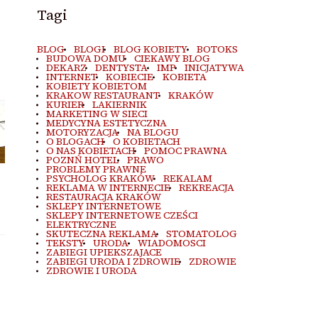
Tagi
BLOG
BLOGI
BLOG KOBIETY
BOTOKS
BUDOWA DOMU
CIEKAWY BLOG
DEKARZ
DENTYSTA
IMP
INICJATYWA
INTERNET
KOBIECIE
KOBIETA
KOBIETY KOBIETOM
KRAKOW RESTAURANT
KRAKÓW
KURIER
LAKIERNIK
MARKETING W SIECI
MEDYCYNA ESTETYCZNA
MOTORYZACJA
NA BLOGU
O BLOGACH
O KOBIETACH
O NAS KOBIETACH
POMOC PRAWNA
POZNŃ HOTEL
PRAWO
PROBLEMY PRAWNE
PSYCHOLOG KRAKÓW
REKALAM
REKLAMA W INTERNECIE
REKREACJA
RESTAURACJA KRAKÓW
SKLEPY INTERNETOWE
SKLEPY INTERNETOWE CZEŚCI
ELEKTRYCZNE
SKUTECZNA REKLAMA
STOMATOLOG
TEKSTY
URODA
WIADOMOSCI
ZABIEGI UPIEKSZAJACE
ZABIEGI URODA I ZDROWIE
ZDROWIE
ZDROWIE I URODA