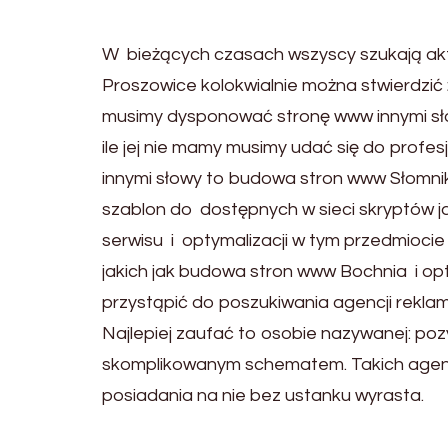
W bieżących czasach wszyscy szukają akty
Proszowice kolokwialnie można stwierdzi
musimy dysponować stronę www innymi sł
ile jej nie mamy musimy udać się do profe
innymi słowy to budowa stron www Słomniki
szablon do dostępnych w sieci skryptów j
serwisu i optymalizacji w tym przedmioci
jakich jak budowa stron www Bochnia i o
przystąpić do poszukiwania agencji rekla
Najlepiej zaufać to osobie nazywanej: poz
skomplikowanym schematem. Takich agencji
posiadania na nie bez ustanku wyrasta.