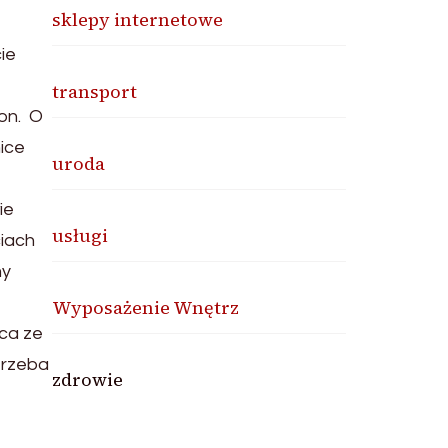
sklepy internetowe
ie
transport
on. O
mice
uroda
ie
usługi
iach
my
Wyposażenie Wnętrz
aca ze
trzeba
zdrowie