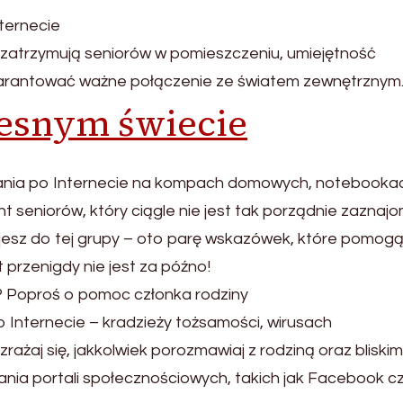
nternecie
 zatrzymują seniorów w pomieszczeniu, umiejętność
arantować ważne połączenie ze światem zewnętrznym
esnym świecie
ania po Internecie na kompach domowych, notebookac
nt seniorów, który ciągle nie jest tak porządnie zaznaj
tajesz do tej grupy – oto parę wskazówek, które pomog
 przenigdy nie jest za późno!
e? Poproś o pomoc członka rodziny
o Internecie – kradzieży tożsamości, wirusach
ażaj się, jakkolwiek porozmawiaj z rodziną oraz bliskim
nia portali społecznościowych, takich jak Facebook c