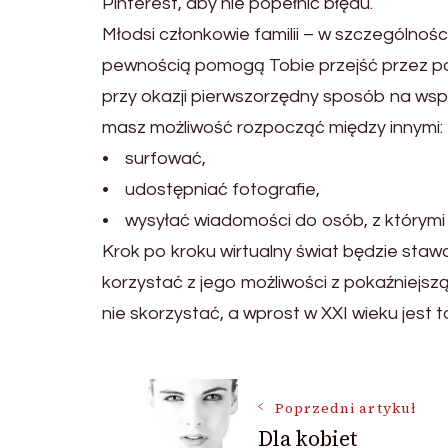
Pinterest, aby nie popełnić błędu.
Młodsi członkowie familii – w szczególnośc
pewnością pomogą Tobie przejść przez pod
przy okazji pierwszorzędny sposób na wsp
masz możliwość rozpocząć między innymi:
• surfować,
• udostępniać fotografie,
• wysyłać wiadomości do osób, z którymi
Krok po kroku wirtualny świat będzie stawa
korzystać z jego możliwości z pokaźniejsz
nie skorzystać, a wprost w XXI wieku jest 
Nawigacja
Poprzedni artykuł
Dla kobiet