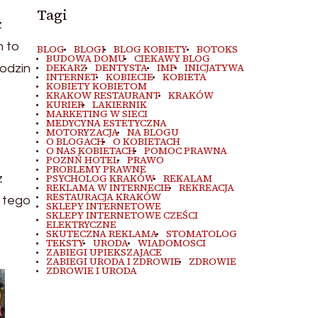
Tagi
z
m to
BLOG
BLOGI
BLOG KOBIETY
BOTOKS
BUDOWA DOMU
CIEKAWY BLOG
DEKARZ
DENTYSTA
IMP
INICJATYWA
godzin
INTERNET
KOBIECIE
KOBIETA
KOBIETY KOBIETOM
KRAKOW RESTAURANT
KRAKÓW
KURIER
LAKIERNIK
MARKETING W SIECI
MEDYCYNA ESTETYCZNA
MOTORYZACJA
NA BLOGU
O BLOGACH
O KOBIETACH
O NAS KOBIETACH
POMOC PRAWNA
POZNŃ HOTEL
PRAWO
PROBLEMY PRAWNE
z
PSYCHOLOG KRAKÓW
REKALAM
REKLAMA W INTERNECIE
REKREACJA
RESTAURACJA KRAKÓW
z tego
SKLEPY INTERNETOWE
SKLEPY INTERNETOWE CZEŚCI
ELEKTRYCZNE
SKUTECZNA REKLAMA
STOMATOLOG
TEKSTY
URODA
WIADOMOSCI
ZABIEGI UPIEKSZAJACE
ZABIEGI URODA I ZDROWIE
ZDROWIE
ZDROWIE I URODA