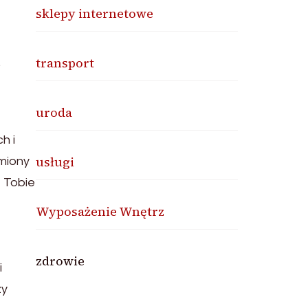
sklepy internetowe
transport
.
uroda
h i
usługi
omiony
ą Tobie
Wyposażenie Wnętrz
zdrowie
i
zy