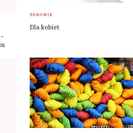
ZDROWIE
Dla kobiet
 –
im