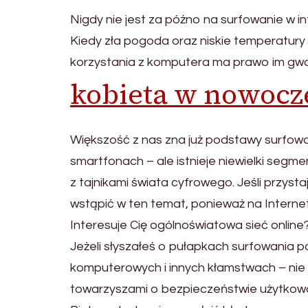
Nigdy nie jest za późno na surfowanie w i
Kiedy zła pogoda oraz niskie temperatury
korzystania z komputera ma prawo im gw
kobieta w nowocz
Większość z nas zna już podstawy surfow
smartfonach – ale istnieje niewielki segme
z tajnikami świata cyfrowego. Jeśli przys
wstąpić w ten temat, ponieważ na Internet
Interesuje Cię ogólnoświatowa sieć onlin
Jeżeli słyszałeś o pułapkach surfowania p
komputerowych i innych kłamstwach – nie zr
towarzyszami o bezpieczeństwie użytkowa