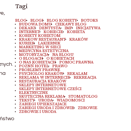
Tagi
e,
BLOG
BLOGI
BLOG KOBIETY
BOTOKS
BUDOWA DOMU
CIEKAWY BLOG
DEKARZ
DENTYSTA
IMP
INICJATYWA
INTERNET
KOBIECIE
KOBIETA
KOBIETY KOBIETOM
KRAKOW RESTAURANT
KRAKÓW
KURIER
LAKIERNIK
MARKETING W SIECI
MEDYCYNA ESTETYCZNA
MOTORYZACJA
NA BLOGU
O BLOGACH
O KOBIETACH
O NAS KOBIETACH
POMOC PRAWNA
żnych.
POZNŃ HOTEL
PRAWO
PROBLEMY PRAWNE
 na
PSYCHOLOG KRAKÓW
REKALAM
REKLAMA W INTERNECIE
REKREACJA
RESTAURACJA KRAKÓW
SKLEPY INTERNETOWE
SKLEPY INTERNETOWE CZEŚCI
ELEKTRYCZNE
SKUTECZNA REKLAMA
STOMATOLOG
TEKSTY
URODA
WIADOMOSCI
ZABIEGI UPIEKSZAJACE
ZABIEGI URODA I ZDROWIE
ZDROWIE
ZDROWIE I URODA
eństwo