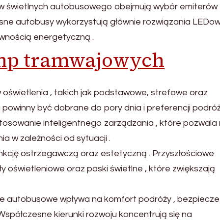
 świetlnych autobusowego obejmują wybór emiterów
zesne autobusy wykorzystują głównie rozwiązania LEDow
ywnością energetyczną .
amp tramwajowych
świetlenia , takich jak podstawowe, strefowe oraz
 powinny być dobrane do pory dnia i preferencji podró
osowanie inteligentnego zarządzania , które pozwala
a w zależności od sytuacji .
nkcję ostrzegawczą oraz estetyczną . Przyszłościowe
oświetleniowe oraz paski świetlne , które zwiększają
lne autobusowe wpływa na komfort podróży , bezpiecz
 Współczesne kierunki rozwoju koncentrują się na