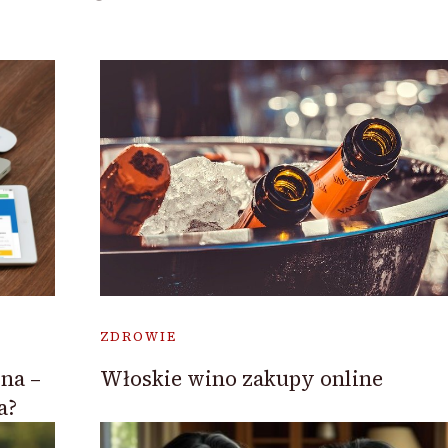
ZDROWIE
na –
Włoskie wino zakupy online
a?