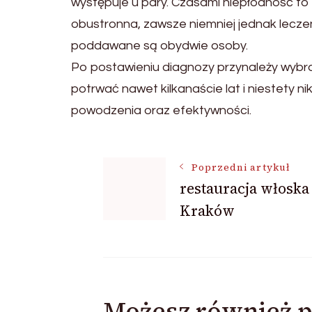
występuje u pary. Czasami niepłodność 
obustronna, zawsze niemniej jednak leczen
poddawane są obydwie osoby.
Po postawieniu diagnozy przynależy wybrać
potrwać nawet kilkanaście lat i niestety n
powodzenia oraz efektywności.
Nawigacja
Poprzedni artykuł
restauracja włoska
Kraków
wpisu
Możesz również p