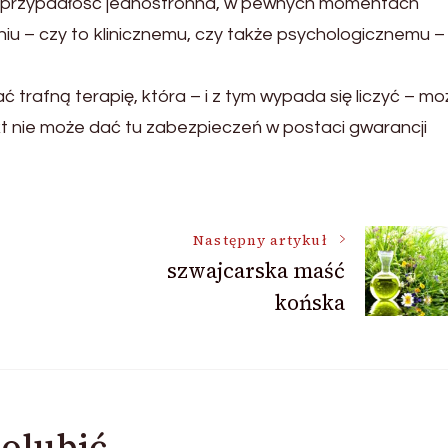
to przypadłość jednostronna, w pewnych momentach
iu – czy to klinicznemu, czy także psychologicznemu –
 trafną terapię, która – i z tym wypada się liczyć – mo
ikt nie może dać tu zabezpieczeń w postaci gwarancji
Następny artykuł
szwajcarska maść
końska
olubić