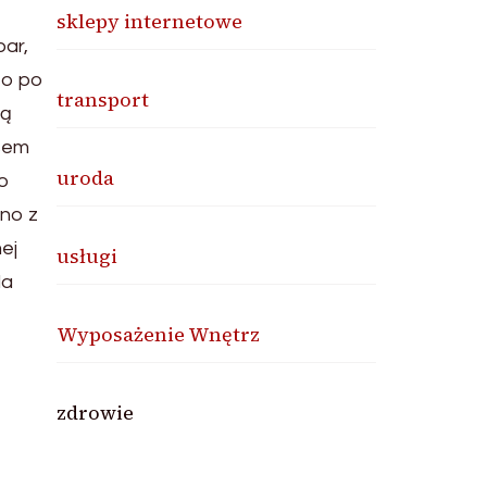
sklepy internetowe
par,
to po
transport
tą
asem
uroda
to
no z
ej
usługi
da
Wyposażenie Wnętrz
zdrowie