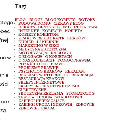
Tagi
BLOG
BLOGI
BLOG KOBIETY
BOTOKS
latego
BUDOWA DOMU
CIEKAWY BLOG
DEKARZ
DENTYSTA
IMP
INICJATYWA
INTERNET
KOBIECIE
KOBIETA
wobec
KOBIETY KOBIETOM
KRAKOW RESTAURANT
KRAKÓW
fnej
KURIER
LAKIERNIK
MARKETING W SIECI
MEDYCYNA ESTETYCZNA
MOTORYZACJA
NA BLOGU
O BLOGACH
O KOBIETACH
wać w
O NAS KOBIETACH
POMOC PRAWNA
POZNŃ HOTEL
PRAWO
PROBLEMY PRAWNE
PSYCHOLOG KRAKÓW
REKALAM
REKLAMA W INTERNECIE
REKREACJA
znie
RESTAURACJA KRAKÓW
SKLEPY INTERNETOWE
ości
SKLEPY INTERNETOWE CZEŚCI
ELEKTRYCZNE
SKUTECZNA REKLAMA
STOMATOLOG
TEKSTY
URODA
WIADOMOSCI
ZABIEGI UPIEKSZAJACE
tóre
ZABIEGI URODA I ZDROWIE
ZDROWIE
ZDROWIE I URODA
czą
t