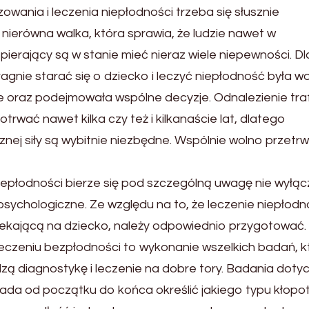
ania i leczenia niepłodności trzeba się słusznie
nierówna walka, która sprawia, że ludzie nawet w
pierający są w stanie mieć nieraz wiele niepewności. D
 pragnie starać się o dziecko i leczyć niepłodność była 
cie oraz podejmowała wspólne decyzje. Odnalezienie tra
rwać nawet kilka czy też i kilkanaście lat, dlatego
nej siły są wybitnie niezbędne. Wspólnie wolno przetr
iepłodności bierze się pod szczególną uwagę nie wyłąc
psychologiczne. Ze względu na to, że leczenie niepłodn
czekającą na dziecko, należy odpowiednio przygotować.
leczeniu bezpłodności to wykonanie wszelkich badań, k
ą diagnostykę i leczenie na dobre tory. Badania doty
pada od początku do końca określić jakiego typu kłopo