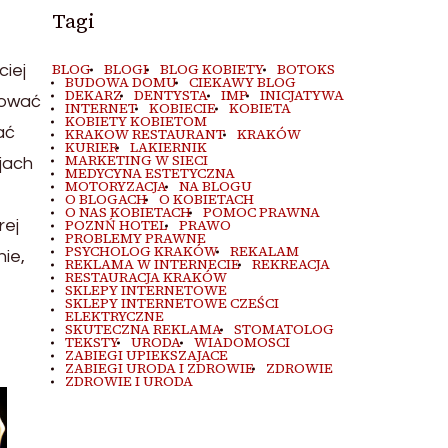
Tagi
BLOG
BLOGI
BLOG KOBIETY
BOTOKS
iej
BUDOWA DOMU
CIEKAWY BLOG
DEKARZ
DENTYSTA
IMP
INICJATYWA
sować
INTERNET
KOBIECIE
KOBIETA
KOBIETY KOBIETOM
ać
KRAKOW RESTAURANT
KRAKÓW
KURIER
LAKIERNIK
MARKETING W SIECI
jach
MEDYCYNA ESTETYCZNA
MOTORYZACJA
NA BLOGU
O BLOGACH
O KOBIETACH
O NAS KOBIETACH
POMOC PRAWNA
rej
POZNŃ HOTEL
PRAWO
PROBLEMY PRAWNE
PSYCHOLOG KRAKÓW
REKALAM
ie,
REKLAMA W INTERNECIE
REKREACJA
RESTAURACJA KRAKÓW
SKLEPY INTERNETOWE
SKLEPY INTERNETOWE CZEŚCI
ELEKTRYCZNE
SKUTECZNA REKLAMA
STOMATOLOG
TEKSTY
URODA
WIADOMOSCI
ZABIEGI UPIEKSZAJACE
ZABIEGI URODA I ZDROWIE
ZDROWIE
ZDROWIE I URODA