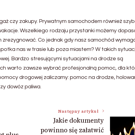
agaż czy zakupy. Prywatnym samochodem również szybc
wakacje. Wszelkiego rodzaju przystanki możemy dopa
nich zrezygnować. Co jednak gdy nasz samochód wymag
spotka nas w trasie lub poza miastem? W takich sytuac
wej. Bardzo stresującymi sytuacjami na drodze są
lach warto zawsze wybrać profesjonalną pomoc, dla któ
g pomocy drogowej zaliczamy: pomoc na drodze, holowan
czy dowóz paliwa.
Następny artykuł
Jakie dokumenty
powinno się załatwić
et plus