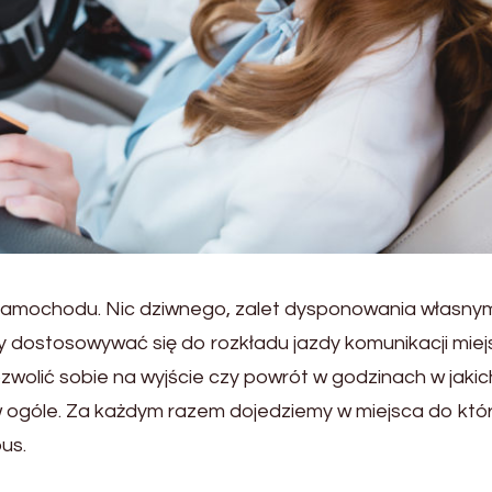
 samochodu. Nic dziwnego, zalet dysponowania własny
y dostosowywać się do rozkładu jazdy komunikacji miejs
olić sobie na wyjście czy powrót w godzinach w jakic
 w ogóle. Za każdym razem dojedziemy w miejsca do któ
bus.