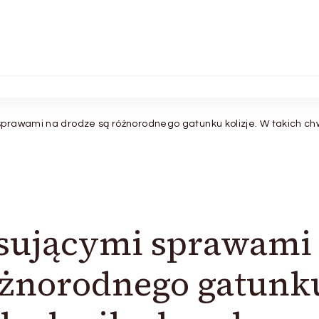
sprawami na drodze są różnorodnego gatunku kolizje. W takich c
esującymi sprawami
óżnorodnego gatunk