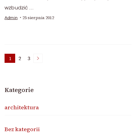
wzbudzić …
25 sierpnia 2012
Admin
Stronicowanie
1
2
3
Strona
Strona
Strona
wpisów
Kategorie
architektura
Bez kategorii