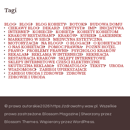
Tagi
BLOG
BLOGI
BLOG KOBIETY
BOTOKS
BUDOWA DOMU
CIEKAWY BLOG
DEKARZ
DENTYSTA
IMP
INICJATYWA
INTERNET
KOBIECIE
KOBIETA
KOBIETY KOBIETOM
KRAKOW RESTAURANT
KRAKÓW
KURIER
LAKIERNIK
MARKETING W SIECI
MEDYCYNA ESTETYCZNA
MOTORYZACJA
NA BLOGU
O BLOGACH
O KOBIETACH
O NAS KOBIETACH
POMOC PRAWNA
POZNŃ HOTEL
PRAWO
PROBLEMY PRAWNE
PSYCHOLOG KRAKÓW
REKALAM
REKLAMA W INTERNECIE
REKREACJA
RESTAURACJA KRAKÓW
SKLEPY INTERNETOWE
SKLEPY INTERNETOWE CZEŚCI ELEKTRYCZNE
SKUTECZNA REKLAMA
STOMATOLOG
TEKSTY
URODA
WIADOMOSCI
ZABIEGI UPIEKSZAJACE
ZABIEGI URODA I ZDROWIE
ZDROWIE
ZDROWIE I URODA
© prawa autorskie2026
https://zdrowotny.waw.pl
. Wszelkie
prawa zastrzeżone.
Blossom Magazine | Stworzony przez
Blossom Themes
.
Wspierany przez
WordPress
.