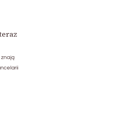
teraz
 znają
ncelarii