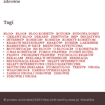
zdrowie
Tagi
BLOG
BLOGI
BLOG KOBIETY
BOTOKS
BUDOWA DOMU
CIEKAWY BLOG
DEKARZ
DENTYSTA
IMP
INICJATYWA
INTERNET
KOBIECIE
KOBIETA
KOBIETY KOBIETOM
KRAKOW RESTAURANT
KRAKÓW
KURIER
LAKIERNIK
MARKETING W SIECI
MEDYCYNA ESTETYCZNA
MOTORYZACJA
NA BLOGU
O BLOGACH
O KOBIETACH
O NAS KOBIETACH
POMOC PRAWNA
POZNŃ HOTEL
PRAWO
PROBLEMY PRAWNE
PSYCHOLOG KRAKÓW
REKALAM
REKLAMA W INTERNECIE
REKREACJA
RESTAURACJA KRAKÓW
SKLEPY INTERNETOWE
SKLEPY INTERNETOWE CZEŚCI ELEKTRYCZNE
SKUTECZNA REKLAMA
STOMATOLOG
TEKSTY
URODA
WIADOMOSCI
ZABIEGI UPIEKSZAJACE
ZABIEGI URODA I ZDROWIE
ZDROWIE
ZDROWIE I URODA
© prawa autorskie2026
https://zdrowotny.waw.pl
. Wszelkie