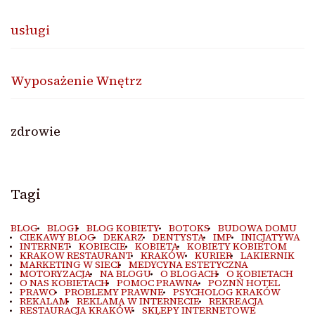
usługi
Wyposażenie Wnętrz
zdrowie
Tagi
BLOG
BLOGI
BLOG KOBIETY
BOTOKS
BUDOWA DOMU
CIEKAWY BLOG
DEKARZ
DENTYSTA
IMP
INICJATYWA
INTERNET
KOBIECIE
KOBIETA
KOBIETY KOBIETOM
KRAKOW RESTAURANT
KRAKÓW
KURIER
LAKIERNIK
MARKETING W SIECI
MEDYCYNA ESTETYCZNA
MOTORYZACJA
NA BLOGU
O BLOGACH
O KOBIETACH
O NAS KOBIETACH
POMOC PRAWNA
POZNŃ HOTEL
PRAWO
PROBLEMY PRAWNE
PSYCHOLOG KRAKÓW
REKALAM
REKLAMA W INTERNECIE
REKREACJA
RESTAURACJA KRAKÓW
SKLEPY INTERNETOWE