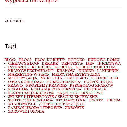
Wyposażenie Wnętrz
zdrowie
Tagi
BLOG
BLOGI
BLOG KOBIETY
BOTOKS
BUDOWA DOMU
CIEKAWY BLOG
DEKARZ
DENTYSTA
IMP
INICJATYWA
INTERNET
KOBIECIE
KOBIETA
KOBIETY KOBIETOM
KRAKOW RESTAURANT
KRAKÓW
KURIER
LAKIERNIK
MARKETING W SIECI
MEDYCYNA ESTETYCZNA
MOTORYZACJA
NA BLOGU
O BLOGACH
O KOBIETACH
O NAS KOBIETACH
POMOC PRAWNA
POZNŃ HOTEL
PRAWO
PROBLEMY PRAWNE
PSYCHOLOG KRAKÓW
REKALAM
REKLAMA W INTERNECIE
REKREACJA
RESTAURACJA KRAKÓW
SKLEPY INTERNETOWE
SKLEPY INTERNETOWE CZEŚCI ELEKTRYCZNE
SKUTECZNA REKLAMA
STOMATOLOG
TEKSTY
URODA
WIADOMOSCI
ZABIEGI UPIEKSZAJACE
ZABIEGI URODA I ZDROWIE
ZDROWIE
ZDROWIE I URODA