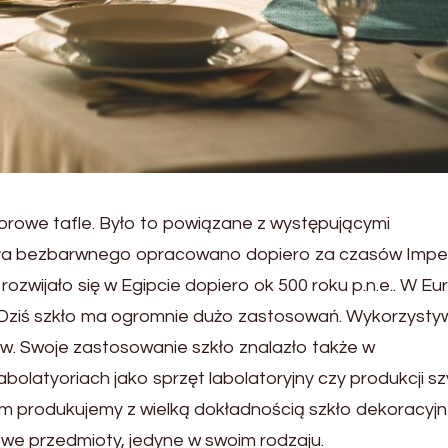
orowe tafle. Było to powiązane z występującymi
zkła bezbarwnego opracowano dopiero za czasów Impe
zwijało się w Egipcie dopiero ok 500 roku p.n.e.. W Eu
ku. Dziś szkło ma ogromnie dużo zastosowań. Wykorzyst
nów. Swoje zastosowanie szkło znalazło także w
olatyoriach jako sprzęt labolatoryjny czy produkcji sz
ym produkujemy z wielką dokładnością szkło dekoracyj
we przedmioty, jedyne w swoim rodzaju.