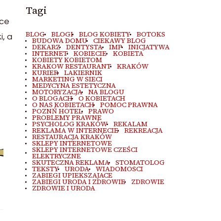
Tagi
ące
BLOG
BLOGI
BLOG KOBIETY
BOTOKS
i, a
BUDOWA DOMU
CIEKAWY BLOG
DEKARZ
DENTYSTA
IMP
INICJATYWA
INTERNET
KOBIECIE
KOBIETA
KOBIETY KOBIETOM
KRAKOW RESTAURANT
KRAKÓW
KURIER
LAKIERNIK
MARKETING W SIECI
MEDYCYNA ESTETYCZNA
MOTORYZACJA
NA BLOGU
O BLOGACH
O KOBIETACH
O NAS KOBIETACH
POMOC PRAWNA
POZNŃ HOTEL
PRAWO
PROBLEMY PRAWNE
PSYCHOLOG KRAKÓW
REKALAM
REKLAMA W INTERNECIE
REKREACJA
RESTAURACJA KRAKÓW
SKLEPY INTERNETOWE
SKLEPY INTERNETOWE CZEŚCI
ELEKTRYCZNE
SKUTECZNA REKLAMA
STOMATOLOG
TEKSTY
URODA
WIADOMOSCI
ZABIEGI UPIEKSZAJACE
ZABIEGI URODA I ZDROWIE
ZDROWIE
ZDROWIE I URODA