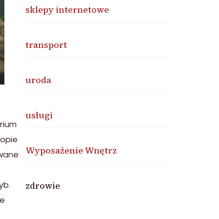
sklepy internetowe
transport
uroda
usługi
rium
ropie
Wyposażenie Wnętrz
ywane
zdrowie
yb.
ne