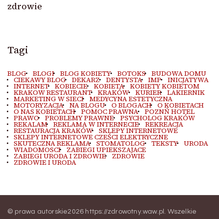
zdrowie
Tagi
BLOG
BLOGI
BLOG KOBIETY
BOTOKS
BUDOWA DOMU
CIEKAWY BLOG
DEKARZ
DENTYSTA
IMP
INICJATYWA
INTERNET
KOBIECIE
KOBIETA
KOBIETY KOBIETOM
KRAKOW RESTAURANT
KRAKÓW
KURIER
LAKIERNIK
MARKETING W SIECI
MEDYCYNA ESTETYCZNA
MOTORYZACJA
NA BLOGU
O BLOGACH
O KOBIETACH
O NAS KOBIETACH
POMOC PRAWNA
POZNŃ HOTEL
PRAWO
PROBLEMY PRAWNE
PSYCHOLOG KRAKÓW
REKALAM
REKLAMA W INTERNECIE
REKREACJA
RESTAURACJA KRAKÓW
SKLEPY INTERNETOWE
SKLEPY INTERNETOWE CZEŚCI ELEKTRYCZNE
SKUTECZNA REKLAMA
STOMATOLOG
TEKSTY
URODA
WIADOMOSCI
ZABIEGI UPIEKSZAJACE
ZABIEGI URODA I ZDROWIE
ZDROWIE
ZDROWIE I URODA
© prawa autorskie2026
https://zdrowotny.waw.pl
. Wszelkie