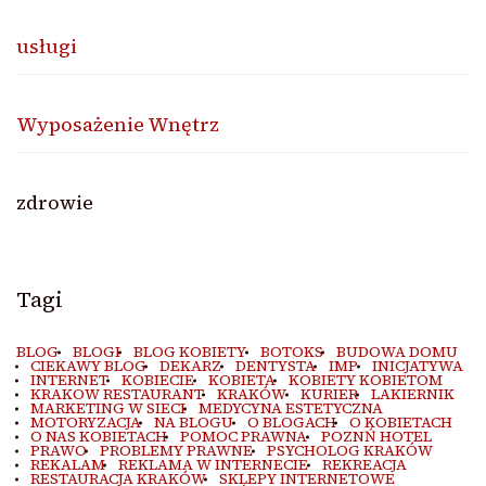
usługi
Wyposażenie Wnętrz
zdrowie
Tagi
BLOG
BLOGI
BLOG KOBIETY
BOTOKS
BUDOWA DOMU
CIEKAWY BLOG
DEKARZ
DENTYSTA
IMP
INICJATYWA
INTERNET
KOBIECIE
KOBIETA
KOBIETY KOBIETOM
KRAKOW RESTAURANT
KRAKÓW
KURIER
LAKIERNIK
MARKETING W SIECI
MEDYCYNA ESTETYCZNA
MOTORYZACJA
NA BLOGU
O BLOGACH
O KOBIETACH
O NAS KOBIETACH
POMOC PRAWNA
POZNŃ HOTEL
PRAWO
PROBLEMY PRAWNE
PSYCHOLOG KRAKÓW
REKALAM
REKLAMA W INTERNECIE
REKREACJA
RESTAURACJA KRAKÓW
SKLEPY INTERNETOWE